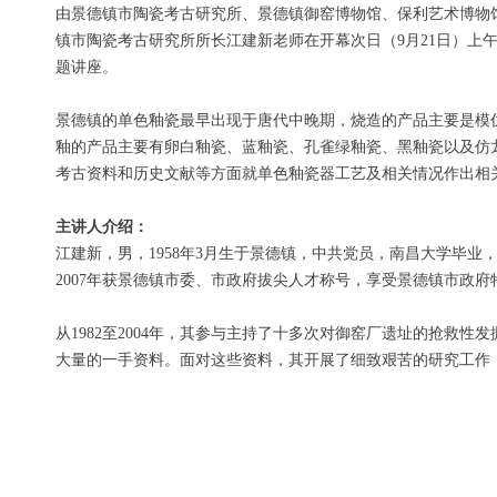
由景德镇市陶瓷考古研究所、景德镇御窑博物馆、保利艺术博物馆
镇市陶瓷考古研究所所长江建新老师在开幕次日（9月21日）上午
题讲座。
景德镇的单色釉瓷最早出现于唐代中晚期，烧造的产品主要是模
釉的产品主要有卵白釉瓷、蓝釉瓷、孔雀绿釉瓷、黑釉瓷以及仿
考古资料和历史文献等方面就单色釉瓷器工艺及相关情况作出相
主讲人介绍：
江建新，男，1958年3月生于景德镇，中共党员，南昌大学毕业
2007年获景德镇市委、市政府拔尖人才称号，享受景德镇市政
从1982至2004年，其参与主持了十多次对御窑厂遗址的抢
大量的一手资料。面对这些资料，其开展了细致艰苦的研究工作，